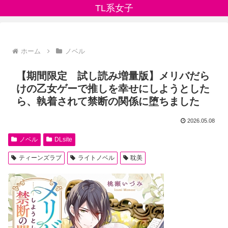
TL系女子
ホーム
ノベル
【期間限定 試し読み増量版】メリバだら
けの乙女ゲーで推しを幸せにしようとした
ら、執着されて禁断の関係に堕ちました
2026.05.08
ノベル
DLsite
ティーンズラブ
ライトノベル
耽美