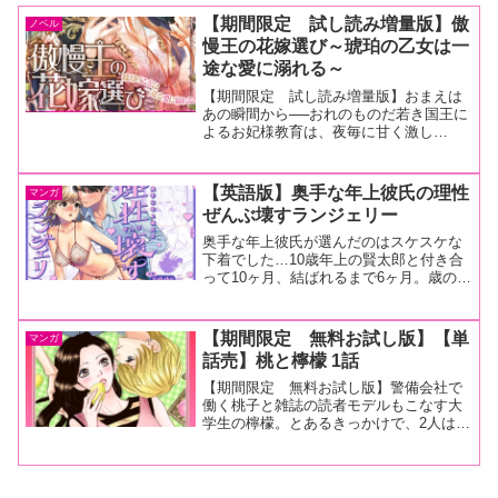
【期間限定 試し読み増量版】傲
ノベル
慢王の花嫁選び～琥珀の乙女は一
途な愛に溺れる～
【期間限定 試し読み増量版】おまえは
あの瞬間から──おれのものだ若き国王に
よるお妃様教育は、夜毎に甘く激し
く……。琥珀の天使と呼ばれる子爵令嬢
アメリアが戸惑いながらも迎えたお妃選
びの舞踏会。「よかったら一曲、おれと
【英語版】奥手な年上彼氏の理性
マンガ
踊るか？」そう差し出された...
ぜんぶ壊すランジェリー
奥手な年上彼氏が選んだのはスケスケな
下着でした…10歳年上の賢太郎と付き合
って10ヶ月、結ばれるまで6ヶ月。歳の差
もあって奥手な彼と、そこまで経験がな
かった私。なんとなく今も遠慮し合って
いるこの状況を打破するにはーーーセク
【期間限定 無料お試し版】【単
マンガ
シーランジェリーし...
話売】桃と檸檬 1話
【期間限定 無料お試し版】警備会社で
働く桃子と雑誌の読者モデルもこなす大
学生の檸檬。とあるきっかけで、2人は小
学生の時からずっと当たり前のように側
にいる関係になった。それ以上でもそれ
以下でもない、はず、なんだけど…？
（この作品は雑誌「恋愛白...