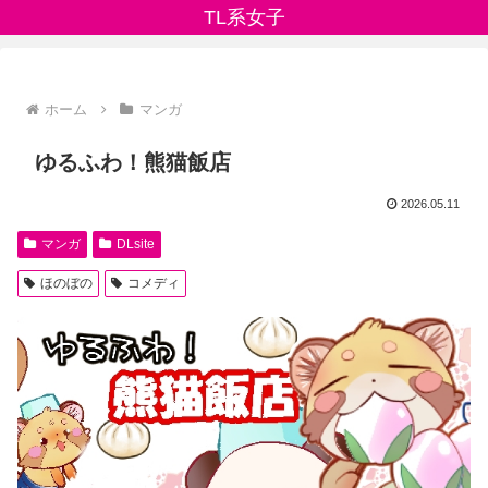
TL系女子
ホーム
マンガ
ゆるふわ！熊猫飯店
2026.05.11
マンガ
DLsite
ほのぼの
コメディ