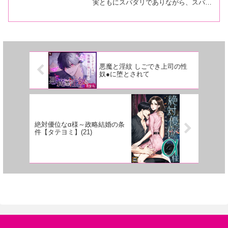
実ともにスパダリでありながら、スパダ
リすぎるが故にフラれ続けてしまうハイ
スペック営業男子・汐野優生。恋愛を休
もうと決意した矢先、新たな職場で仕事
一筋のカタブツ女・園生梢と...
悪魔と淫紋 しごでき上司の性
奴●に堕とされて
絶対優位なα様～政略結婚の条
件【タテヨミ】(21)