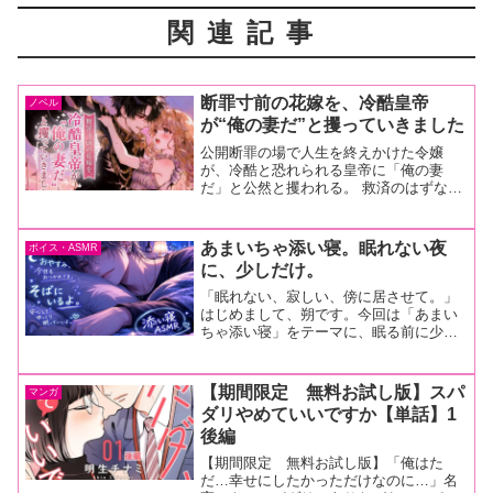
関連記事
断罪寸前の花嫁を、冷酷皇帝
ノベル
が“俺の妻だ”と攫っていきました
公開断罪の場で人生を終えかけた令嬢
が、冷酷と恐れられる皇帝に「俺の妻
だ」と公然と攫われる。 救済のはずなの
に逃げ道はなく、守られ、選ばれ、囲い
込まれながら、彼女は自分の意志でその
隣を選び取っていく。辺境伯令嬢アデル
あまいちゃ添い寝。眠れない夜
ボイス・ASMR
は、誇り高く静かな娘だった...
に、少しだけ。
「眠れない、寂しい、傍に居させて。」
はじめまして、朔です。今回は「あまい
ちゃ添い寝」をテーマに、眠る前に少し
安心できるような空気を目指して収録し
てみました。実はこうして作品として公
開するのはまだ慣れていなくて、録音中
【期間限定 無料お試し版】スパ
マンガ
も「ちゃんと落ち着けるか...
ダリやめていいですか【単話】1
後編
【期間限定 無料お試し版】「俺はた
だ…幸せにしたかっただけなのに…」名