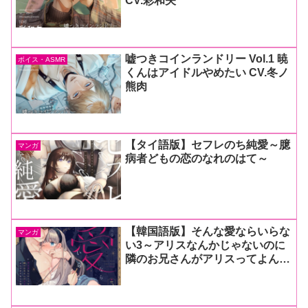
CV.彩和矢
嘘つきコインランドリー Vol.1 暁
ボイス・ASMR
くんはアイドルやめたい CV.冬ノ
熊肉
【タイ語版】セフレのち純愛～臆
マンガ
病者どもの恋のなれのはて～
【韓国語版】そんな愛ならいらな
マンガ
い3～アリスなんかじゃないのに
隣のお兄さんがアリスってよんで
きてなんか怖い～