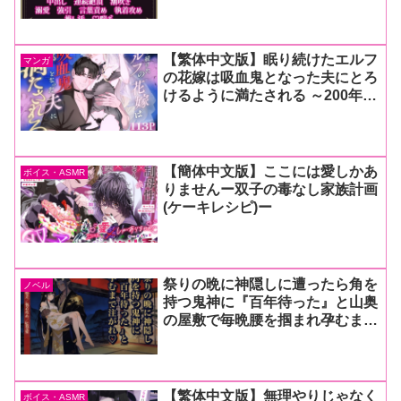
【繁体中文版】眠り続けたエルフ
マンガ
の花嫁は吸血鬼となった夫にとろ
けるように満たされる ～200年ぶ
りに結び直す永遠～
【簡体中文版】ここには愛しかあ
ボイス・ASMR
りませんー双子の毒なし家族計画
(ケーキレシピ)ー
祭りの晩に神隠しに遭ったら角を
ノベル
持つ鬼神に『百年待った』と山奥
の屋敷で毎晩腰を掴まれ孕むまで
注がれた話・一話〜
【繁体中文版】無理やりじゃなく
ボイス・ASMR