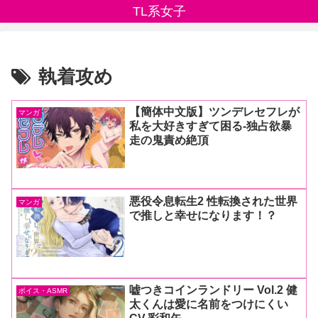
TL系女子
執着攻め
【簡体中文版】ツンデレセフレが
マンガ
私を大好きすぎて困る-独占欲暴
走の鬼責め絶頂
悪役令息転生2 性転換された世界
マンガ
で推しと幸せになります！？
嘘つきコインランドリー Vol.2 健
ボイス・ASMR
太くんは愛に名前をつけにくい