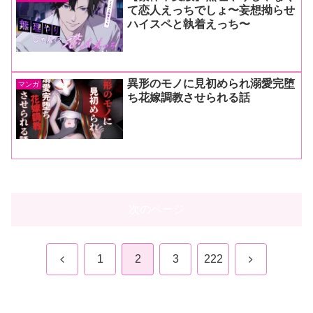
て恋人えっちでしょ〜妄想拗らせ
ハイスペと執着えっち〜
異形のモノに見初められ溺愛完堕
マンガ
ち花嫁調教させられる話
次のページ
前
次
1
2
3
222
へ
へ