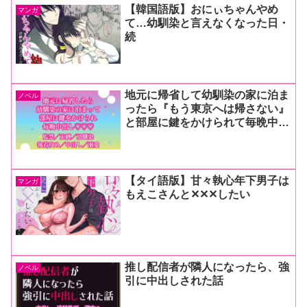
【韓国語版】おにぃちゃんやめ
マンガ
て…幼馴染と言えなくなった日・
続
地元に帰省して幼馴染の家に泊ま
ノベル
ったら『もう東京へは帰さない』
と部屋に鍵をかけられて毎晩中出
しされてるんだけど!?
【タイ語版】甘々執心年下男子は
マンガ
もえこさんと✕✕✕したい
推し配信者が隣人になったら、強
ノベル
引に中出しされた話